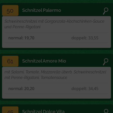
50
Schnitzel Palermo
Schweineschnitzel mit Gorgonzola-Kochschinken-Sauce
und Penne-Rigatoni
normal: 19,70
doppelt: 33,55
61
Schnitzel Amore Mio
mit Salami, Tomate, Mozzarella überb. Schweineschnitzel
mit Penne-Rigatoni, Tomatensauce
normal: 20,20
doppelt: 34,45
45
Schnitzel Dolce Vita