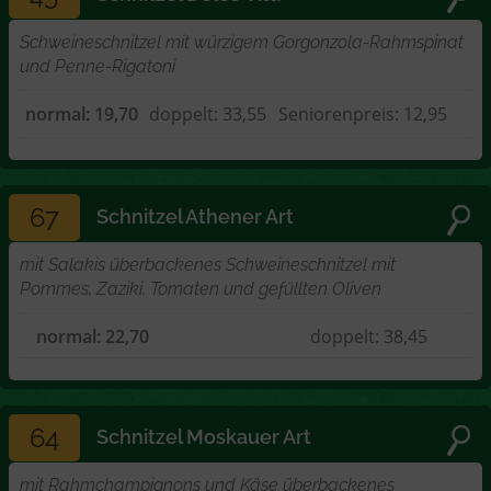
Schweineschnitzel mit würzigem Gorgonzola-Rahmspinat
und Penne-Rigatoni
normal: 19,70
doppelt: 33,55
Seniorenpreis: 12,95
67
Schnitzel Athener Art
mit Salakis überbackenes Schweineschnitzel mit
Pommes, Zaziki, Tomaten und gefüllten Oliven
normal: 22,70
doppelt: 38,45
64
Schnitzel Moskauer Art
mit Rahmchampignons und Käse überbackenes