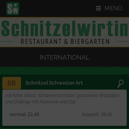
MENÜ
INTERNATIONAL
68
Schnitzel Schweizer Art
mit Käse überb. Schweineschnitzel, gebratene Waldpilze
und Drillinge mit Rosmarin und Dip
normal: 22,40
doppelt: 38,45