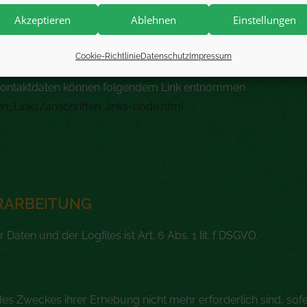
IGEN AUFSICHTSBEHÖRDE
Akzeptieren
Ablehnen
Einstellungen
ffenen ein Beschwerderecht bei der zuständigen Aufsichtsbe
Cookie-Richtlinie
Datenschutz
Impressum
er Landesdatenschutzbeauftragte des Bundeslandes, in dem 
n Kontaktdaten können folgendem Link entnommen
n_Links/anschriften_links-node.html.
RARBEITUNG
ten und der Logfiles ist Art. 6 Abs. 1 lit. f DSGVO.
des Zweckes ihrer Erhebung nicht mehr erforderlich sind, sofe