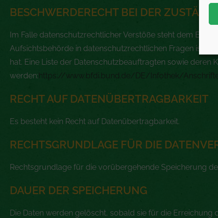
BESCHWERDERECHT BEI DER ZUSTÄND
Im Falle datenschutzrechtlicher Verstöße steht dem Betro
Aufsichtsbehörde in datenschutzrechtlichen Fragen ist d
hat. Eine Liste der Datenschutzbeauftragten sowie dere
werden:
https://www.bfdi.bund.de/DE/Infothek/Anschrifte
RECHT AUF DATENÜBERTRAGBARKEIT
Es besteht kein Recht auf Datenübertragbarkeit.
RECHTSGRUNDLAGE FÜR DIE DATENVE
Rechtsgrundlage für die vorübergehende Speicherung der Da
DAUER DER SPEICHERUNG
Die Daten werden gelöscht, sobald sie für die Erreichung 