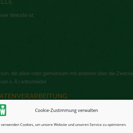
ELLE
eser Website ist:
 Person, die allein oder gemeinsam mit anderen über die Zweck
n o. Ä.) entscheidet.
DATENVERARBEITUNG
cklichen Einwilligung möglich. Sie können eine bereits erteilt
Cookie-Zustimmung verwalten
il an uns. Die Rechtmäßigkeit der bis zum Widerruf erfolgten
 verwenden Cookies, um unsere Website und unseren Service zu optimieren.