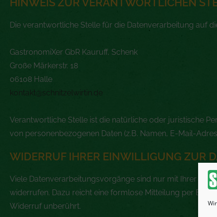
HINWEIS ZUR VERANTWORTLICHEN ST
Die verantwortliche Stelle für die Datenverarbeitung auf di
GastronomiXer GbR Kauruff, Schenk
Große Märkerstr. 18
06108 Halle
kontakt@schnitzelwirtin.de
Verantwortliche Stelle ist die natürliche oder juristische
von personenbezogenen Daten (z.B. Namen, E-Mail-Adresse
WIDERRUF IHRER EINWILLIGUNG ZUR 
Viele Datenverarbeitungsvorgänge sind nur mit Ihrer ausdrü
widerrufen. Dazu reicht eine formlose Mitteilung per E-Ma
Wir
Widerruf unberührt.