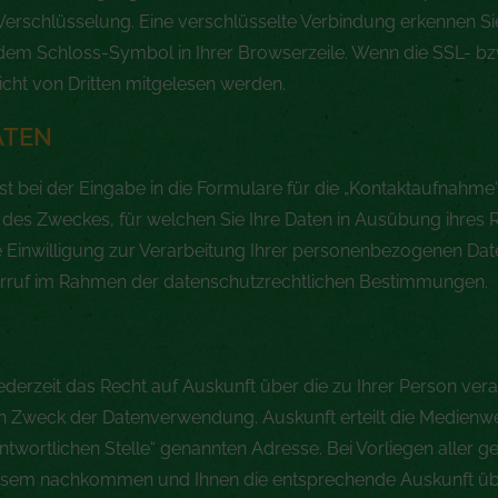
Verschlüsselung. Eine verschlüsselte Verbindung erkennen Si
n dem Schloss-Symbol in Ihrer Browserzeile. Wenn die SSL- b
 nicht von Dritten mitgelesen werden.
ATEN
t bei der Eingabe in die Formulare für die „Kontaktaufnahme“
es Zweckes, für welchen Sie Ihre Daten in Ausübung ihres Re
 Einwilligung zur Verarbeitung Ihrer personenbezogenen Da
derruf im Rahmen der datenschutzrechtlichen Bestimmungen.
zeit das Recht auf Auskunft über die zu Ihrer Person verarb
 Zweck der Datenverwendung. Auskunft erteilt die Medienwe
antwortlichen Stelle“ genannten Adresse. Bei Vorliegen aller
iesem nachkommen und Ihnen die entsprechende Auskunft ü